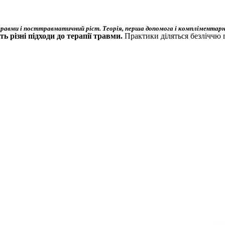
равми і посттравматичний ріст. Теорія, перша допомога і компліментар
ь різні підходи до терапії травми.
Практики діляться безліччю 