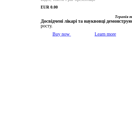
EUR
0.00
Терапія т
Досвідчені лікарі та науквовці демонструют
росту.
Buy now
Learn more