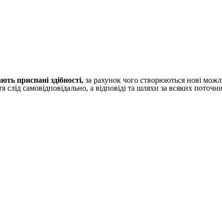
ть приспані здібності,
за рахунок чого створюються нові можлив
 слід самовідповідально, а відповіді та шляхи за всяких поточн