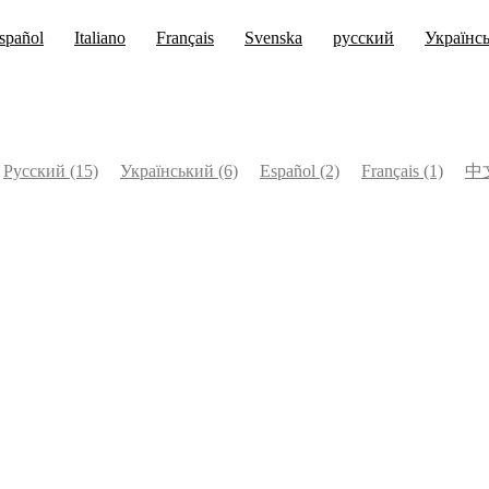
spañol
Italiano
Français
Svenska
русский
Українс
Русский
(15)
Український
(6)
Español
(2)
Français
(1)
中