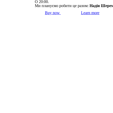
О 20:00.
Ми плануємо робити це разом:
Надія Шерем
Buy now
Learn more