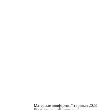
Матеріали конференції з травми 2023
Відео, тексти і pdf-презентації