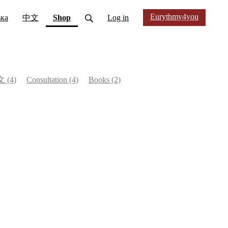
Eurythmy4you
(current)
ька
中文
Shop
Log in
文
(4)
Consultation
(4)
Books
(2)