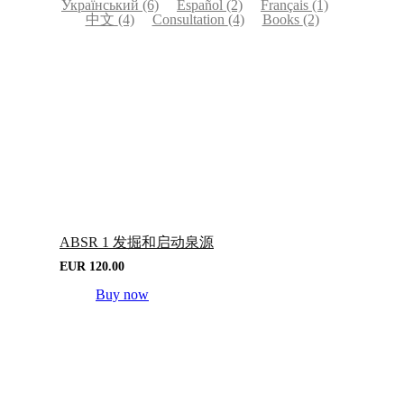
Український
(6)
Español
(2)
Français
(1)
中文
(4)
Consultation
(4)
Books
(2)
ABSR 1 发掘和启动泉源
EUR
120.00
Buy now