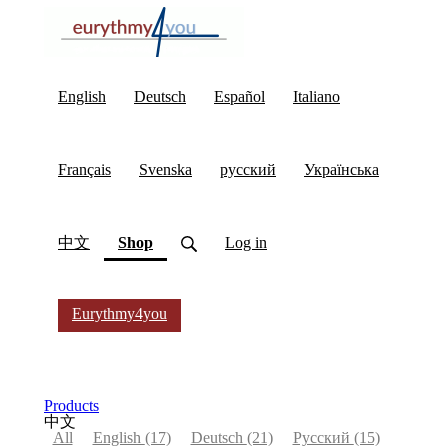
English
Deutsch
Español
Italiano
Français
Svenska
русский
Українська
(current)
中文
Shop
Log in
Eurythmy4you
Products
中文
All
English
(17)
Deutsch
(21)
Русский
(15)