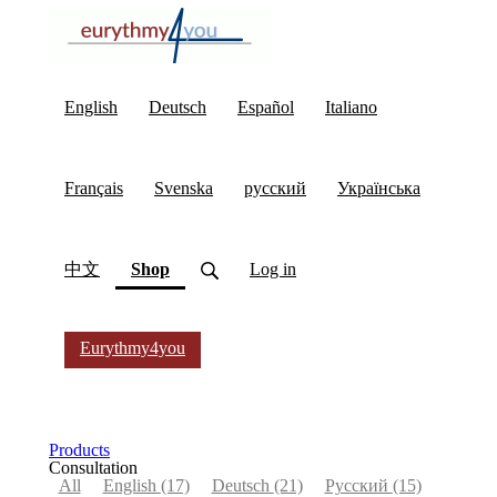
English
Deutsch
Español
Italiano
Français
Svenska
русский
Українська
(current)
中文
Shop
Log in
Eurythmy4you
Products
Consultation
All
English
(17)
Deutsch
(21)
Русский
(15)