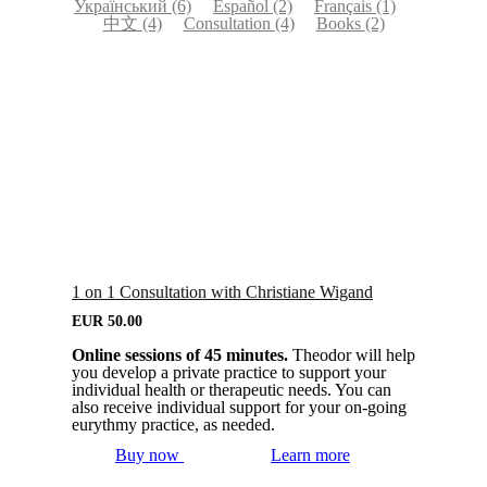
Український
(6)
Español
(2)
Français
(1)
中文
(4)
Consultation
(4)
Books
(2)
1 on 1 Consultation with Christiane Wigand
EUR
50.00
Online sessions of 45 minutes.
Theodor will help
you develop a private practice to support your
individual health or therapeutic needs. You can
also receive individual support for your on-going
eurythmy practice, as needed.
Buy now
Learn more