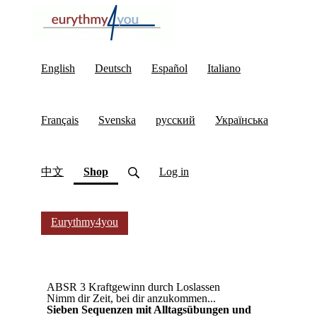
English
Deutsch
Español
Italiano
Français
Svenska
русский
Українська
(current)
中文
Shop
Log in
Eurythmy4you
ABSR 3 Kraftgewinn durch Loslassen
Nimm dir Zeit, bei dir anzukommen...
Sieben Sequenzen mit Alltagsübungen und