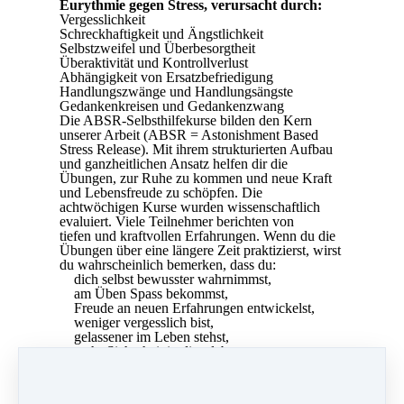
Eurythmie gegen Stress, verursacht durch:
Vergesslichkeit
Schreckhaftigkeit und Ängstlichkeit
Selbstzweifel und Überbesorgtheit
Überaktivität und Kontrollverlust
Abhängigkeit von Ersatzbefriedigung
Handlungszwänge und Handlungsängste
Gedankenkreisen und Gedankenzwang
Die ABSR-Selbsthilfekurse bilden den Kern
unserer Arbeit (ABSR = Astonishment Based
Stress Release). Mit ihrem
strukturierten Aufbau
und
ganzheitlichen
Ansatz
helfen dir
die
Übungen
,
zur
Ruhe
zu
kommen
und
neue
Kraft
und Lebensfreude
zu schöpfen
.
Die
achtwöchigen Kurse
wurden
wissenschaftlich
evaluiert.
Viele
Teilnehmer
berichten von
tiefe
n
und kraftvolle
n
Erfahrungen. Wenn du die
Übungen über eine längere Zeit praktizierst, wirst
du wahrscheinlich bemerken, dass du:
dich selbst bewusster wahrnimmst,
am Üben Spass bekommst,
Freude an neuen Erfahrungen entwickelst,
weniger vergesslich bist,
gelassener im Leben stehst,
mehr Sicherheit in dir erlebst,
bei dir selber ankommst.
Das schriftliche Kursdossier mit allen Texten
und Übungsbeschrieben
kannst du in der