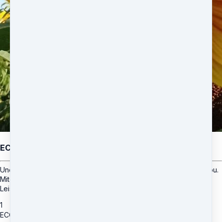
ECC Community Circle
Uneingeschränkter zu allen Kursen und Videos von Eurythmy4you.
Mitgliedschaft im ECC Community Circle mit allen dazugehörigen
Leistungen
1
ECC Community Circle