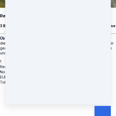
Resilienz und innere Stärke
3 Basispakete, Fragenbeantwortung und Corona-Notfallkurse
Übungen, die das rhythmische System resistenter machen
,
die Atmung und den Kreislauf stärken und dich widerstandsfähiger
gegen Angriffe von aussen machen. Auch zur Grippe-Prophylaxe
und Erholung von Corona-Erkrankungen geeignet.
1
Resilienz und innere Stärke
Normalpreis
EUR
140
Total due
EUR
140