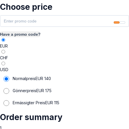
Choose price
Have a promo code?
EUR
CHF
USD
Normalpreis
EUR
140
Gönnerpreis
EUR
175
Ermässigter Preis
EUR
115
Order summary
1